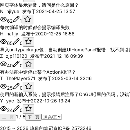
网页字体显示异常，请问是什么原因？
N
njiyue
发布于
2021-04-25 13:57
62
1
每次编译的时候都会提示编译失败
H
hafijy
发布于
2020-12-25 16:58
65
0
导入unitypackage包，自动创建UIHomePanel报错，找不到
Z
zjp110120
发布于
2021-12-16 09:39
40
0
有办法能中途停止某个ActionKit吗？
T
ThePlayer571
发布于
2025-03-14 22:16
25
0
使用的新输入系统，提示报错后注释了OnGUI()里的代码，没
Y
yyc
发布于
2022-10-26 13:24
24
0
1
/
5
上一页
下一页
2015 ~ 2026 凉鞋的笔记
京ICP备 2573246