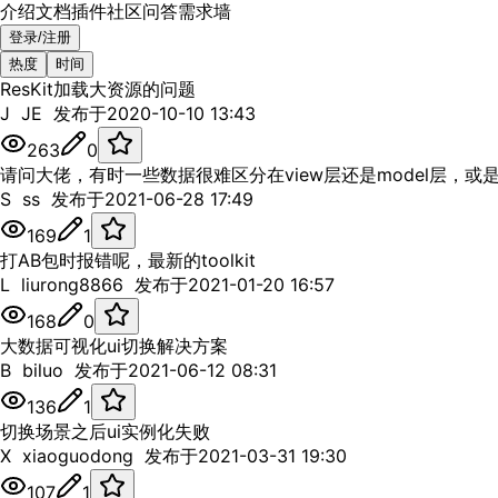
介绍
文档
插件
社区
问答
需求墙
登录/注册
热度
时间
ResKit加载大资源的问题
J
JE
发布于
2020-10-10 13:43
263
0
请问大佬，有时一些数据很难区分在view层还是model层，
S
ss
发布于
2021-06-28 17:49
169
1
打AB包时报错呢，最新的toolkit
L
liurong8866
发布于
2021-01-20 16:57
168
0
大数据可视化ui切换解决方案
B
biluo
发布于
2021-06-12 08:31
136
1
切换场景之后ui实例化失败
X
xiaoguodong
发布于
2021-03-31 19:30
107
1